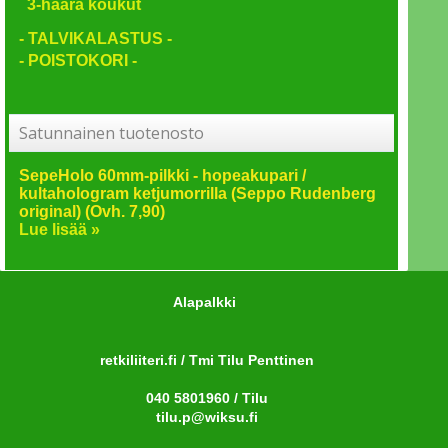
3-haara koukut
- TALVIKALASTUS -
- POISTOKORI -
Satunnainen tuotenosto
SepeHolo 60mm-pilkki - hopeakupari /
kultahologram ketjumorrilla (Seppo Rudenberg
original) (Ovh. 7,90)
Lue lisää »
Alapalkki
retkiliiteri.fi / Tmi Tilu Penttinen
040 5801960 / Tilu
tilu.p@wiksu.fi