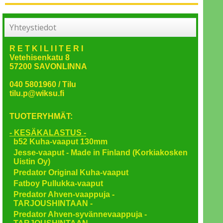
Yhteystiedot
R E T K I L I I T E R I
Vetehisenkatu 8
57200 SAVONLINNA
040 5801960 / Tilu
tilu.p@wiksu.fi
TUOTERYHMÄT:
- KESÄKALASTUS -
b52 Kuha-vaaput 130mm
Jesse-vaaput - Made in Finland (Korkiakosken
Uistin Oy)
Predator Original Kuha-vaaput
Fatboy Pullukka-vaaput
Predator Ahven-vaappuja -
TARJOUSHINTAAN -
Predator Ahven-syvännevaappuja -