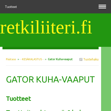
Tuotteet
retkiliiteri.fi
Päätaso
››
- KESÄKALASTUS -
››
Gator Kuha-vaaput
Tuotehaku
GATOR KUHA-VAAPUT
Tuotteet