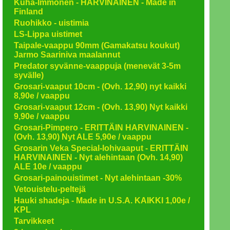
Kuha-Immonen - HARVINAINEN - Made in
Finland
Ruohikko - uistimia
LS-Lippa uistimet
Taipale-vaappu 90mm (Gamakatsu koukut)
Jarmo Saariniva maalannut
Predator syvänne-vaappuja (menevät 3-5m
syvälle)
Grosari-vaaput 10cm - (Ovh. 12,90) nyt kaikki
8,90e / vaappu
Grosari-vaaput 12cm - (Ovh. 13,90) Nyt kaikki
9,90e / vaappu
Grosari-Pimpero - ERITTÄIN HARVINAINEN -
(Ovh. 13,90) Nyt ALE 5,90e / vaappu
Grosarin Veka Special-lohivaaput - ERITTÄIN
HARVINAINEN - Nyt alehintaan (Ovh. 14,90)
ALE 10e / vaappu
Grosari-painouistimet - Nyt alehintaan -30%
Vetouistelu-peltejä
Hauki shadeja - Made in U.S.A. KAIKKI 1,00e /
KPL
Tarvikkeet