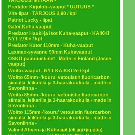
TARJOUSHINTAAN -
Predator Kirjolohi-vaaput * UUTUUS *
Vire-lipat - TARJOUS 2,90 / kpl
Patriot Lucky - lipat
Gator Kuha-vaaput
Predator Hauki-ja isot Kuha-vaaput - KAIKKI
NYT 2,90e / kpl
Predator Kator 110mm - Kuha-vaaput
Laxman-syvänne 90mm Kuhavaaput
OSKU-painouistimet - Made in Finland (Jesse-
vaaput)
Woitto-vaaput - NYT KAIKKI 2e / kpl
Woitto 65mm -'kouru' vetouistin fluoricarbon
siimalla, leikarilla ja 3-haarakoukulla - made in
Savonlinna -
Woitto 85mm -'kouru' vetouistin fluorcarbon
siimalla, leikarilla ja 3-haarakoukulla - made in
Savonlinna -
Woitto 115mm -'kouru' vetouistin fluorcarbon
siimalla, leikarilla ja 3-haarakoukulla - made in
Savonlinna -
Valmiit Ahven- ja Kuhajigit (eli jigi+jigipää)