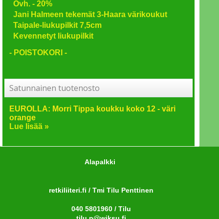
Ovh. - 20%
Jani Halmeen tekemät 3-Haara värikoukut
Taipale-liukupilkit 7,5cm
Kevennetyt liukupilkit
- POISTOKORI -
Satunnainen tuotenosto
EUROLLA: Morri Tippa koukku koko 12 - väri
orange
Lue lisää »
Alapalkki
retkiliiteri.fi / Tmi Tilu Penttinen
040 5801960 / Tilu
tilu.p@wiksu.fi