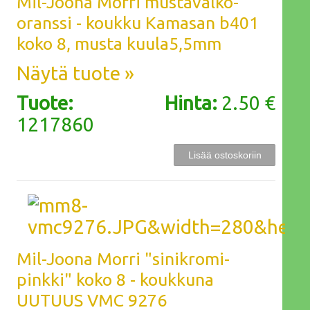
Mil-Joona Morri mustavalko-
oranssi - koukku Kamasan b401
koko 8, musta kuula5,5mm
Näytä tuote »
Tuote:
Hinta:
2.50 €
1217860
Mil-Joona Morri "sinikromi-
pinkki" koko 8 - koukkuna
UUTUUS VMC 9276