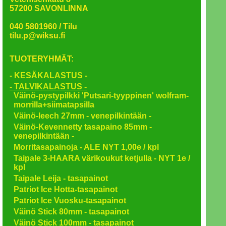
57200 SAVONLINNA
040 5801960 / Tilu
tilu.p@wiksu.fi
TUOTERYHMÄT:
- KESÄKALASTUS -
- TALVIKALASTUS -
Väinö-pystypilkki 'Putsari-tyyppinen' wolfram-
morrilla+siimatapsilla
Väinö-leech 27mm - venepilkintään -
Väinö-Kevennetty tasapaino 85mm -
venepilkintään -
Morritasapainoja - ALE NYT 1,00e / kpl
Taipale 3-HAARA värikoukut ketjulla - NYT 1e /
kpl
Taipale Leija - tasapainot
Patriot Ice Hotta-tasapainot
Patriot Ice Vuosku-tasapainot
Väinö Stick 80mm - tasapainot
Väinö Stick 100mm - tasapainot