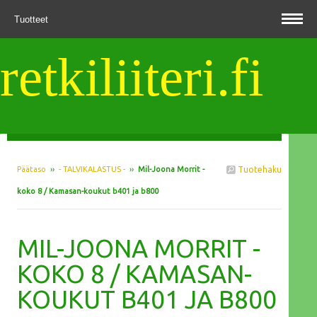
Tuotteet
retkiliiteri.fi
Päätaso
››
- TALVIKALASTUS -
››
Mil-Joona Morrit -
Tuotehaku
koko 8 / Kamasan-koukut b401 ja b800
MIL-JOONA MORRIT -
KOKO 8 / KAMASAN-
KOUKUT B401 JA B800