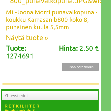
Mil-Joona Morri punavalkopuna -
koukku Kamasan b800 koko 8,
punainen kuula 5,5mm
Näytä tuote »
Tuote:
Hinta:
2.50 €
1274691
Yhteystiedot
R E T K I L I I T E R I
Vetehisenkatu 8