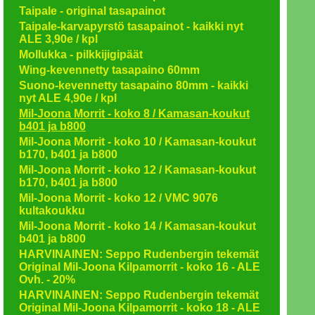
Taipale - original tasapainot
Taipale-karvapyrstö tasapainot - kaikki nyt
ALE 3,90e / kpl
Mollukka - pilkkijigipäät
Wing-kevennetty tasapaino 60mm
Suono-kevennetty tasapaino 80mm - kaikki
nyt ALE 4,90e / kpl
Mil-Joona Morrit - koko 8 / Kamasan-koukut
b401 ja b800
Mil-Joona Morrit - koko 10 / Kamasan-koukut
b170, b401 ja b800
Mil-Joona Morrit - koko 12 / Kamasan-koukut
b170, b401 ja b800
Mil-Joona Morrit - koko 12 / VMC 9076
kultakoukku
Mil-Joona Morrit - koko 14 / Kamasan-koukut
b401 ja b800
HARVINAINEN: Seppo Rudenbergin tekemät
Original Mil-Joona Kilpamorrit - koko 16 - ALE
Ovh. - 20%
HARVINAINEN: Seppo Rudenbergin tekemät
Original Mil-Joona Kilpamorrit - koko 18 - ALE