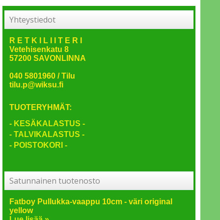
Yhteystiedot
R E T K I L I I T E R I
Vetehisenkatu 8
57200 SAVONLINNA
040 5801960 / Tilu
tilu.p@wiksu.fi
TUOTERYHMÄT:
- KESÄKALASTUS -
- TALVIKALASTUS -
- POISTOKORI -
Satunnainen tuotenosto
Fatboy Pullukka-vaappu 10cm - väri original
yellow
Lue lisää »