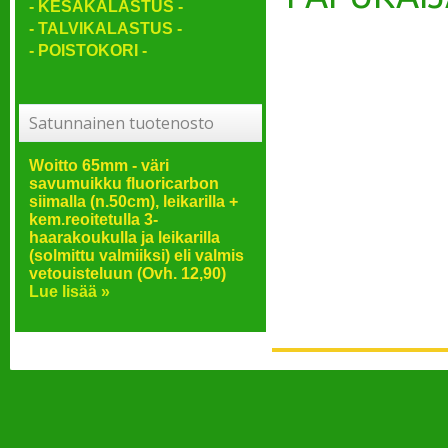
- KESÄKALASTUS -
- TALVIKALASTUS -
- POISTOKORI -
Satunnainen tuotenosto
Woitto 65mm - väri
savumuikku fluoricarbon
siimalla (n.50cm), leikarilla +
kem.reoitetulla 3-
haarakoukulla ja leikarilla
(solmittu valmiiksi) eli valmis
vetouisteluun (Ovh. 12,90)
Lue lisää »