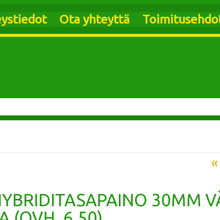
ystiedot
Ota yhteyttä
Toimitusehdo
«
HYBRIDITASAPAINO 30MM V
 (OVH. 6,50)