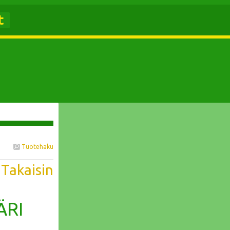
t
Tuotehaku
 Takaisin
ÄRI