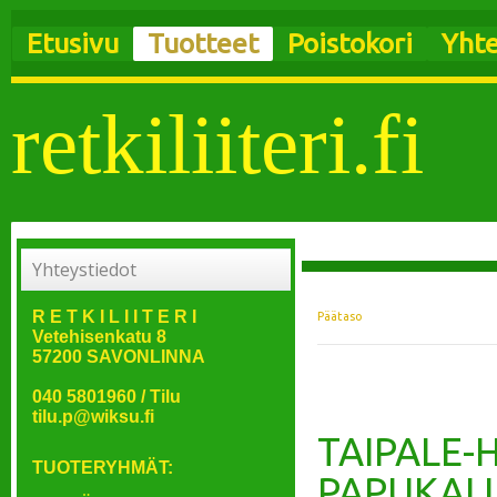
Etusivu
Tuotteet
Poistokori
Yhte
retkiliiteri.fi
Yhteystiedot
R E T K I L I I T E R I
Päätaso
Vetehisenkatu 8
57200 SAVONLINNA
040 5801960 / Tilu
tilu.p@wiksu.fi
TAIPALE-
TUOTERYHMÄT:
PAPUKAIJA