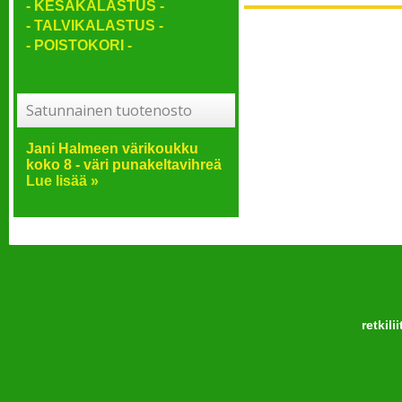
- KESÄKALASTUS -
- TALVIKALASTUS -
- POISTOKORI -
Satunnainen tuotenosto
Jani Halmeen värikoukku
koko 8 - väri punakeltavihreä
Lue lisää »
retkili