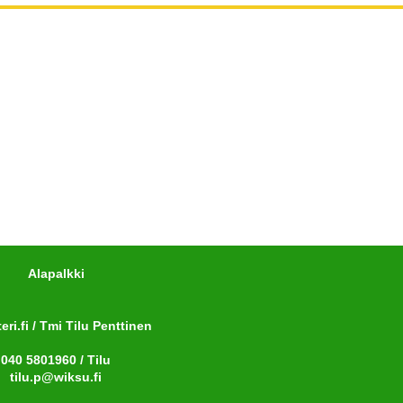
Alapalkki
iteri.fi / Tmi Tilu Penttinen
040 5801960 / Tilu
tilu.p@wiksu.fi