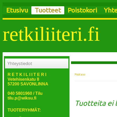
Etusivu
Tuotteet
Poistokori
Yhte
retkiliiteri.fi
Yhteystiedot
R E T K I L I I T E R I
Päätaso
Vetehisenkatu 8
57200 SAVONLINNA
040 5801960 / Tilu
tilu.p@wiksu.fi
Tuotteita ei
TUOTERYHMÄT: