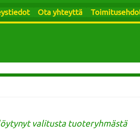
ystiedot
Ota yhteyttä
Toimitusehdo
 löytynyt valitusta tuoteryhmästä