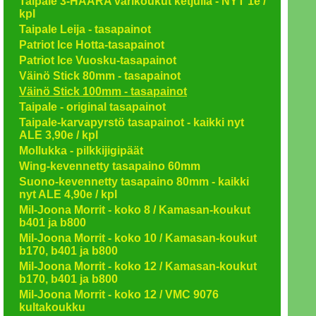
Taipale 3-HAARA värikoukut ketjulla - NYT 1e /
kpl
Taipale Leija - tasapainot
Patriot Ice Hotta-tasapainot
Patriot Ice Vuosku-tasapainot
Väinö Stick 80mm - tasapainot
Väinö Stick 100mm - tasapainot
Taipale - original tasapainot
Taipale-karvapyrstö tasapainot - kaikki nyt
ALE 3,90e / kpl
Mollukka - pilkkijigipäät
Wing-kevennetty tasapaino 60mm
Suono-kevennetty tasapaino 80mm - kaikki
nyt ALE 4,90e / kpl
Mil-Joona Morrit - koko 8 / Kamasan-koukut
b401 ja b800
Mil-Joona Morrit - koko 10 / Kamasan-koukut
b170, b401 ja b800
Mil-Joona Morrit - koko 12 / Kamasan-koukut
b170, b401 ja b800
Mil-Joona Morrit - koko 12 / VMC 9076
kultakoukku