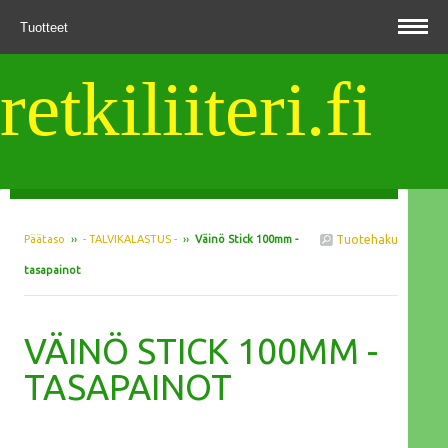
Tuotteet
retkiliiteri.fi
Päätaso
››
- TALVIKALASTUS -
››
Väinö Stick 100mm -
Tuotehaku
tasapainot
VÄINÖ STICK 100MM -
TASAPAINOT