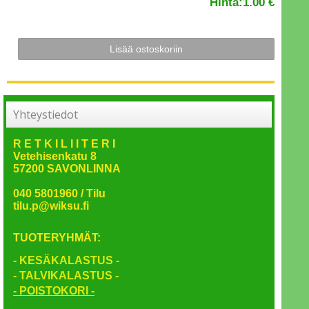
Hinta:
1.00 €
Yhteystiedot
R E T K I L I I T E R I
Vetehisenkatu 8
57200 SAVONLINNA
040 5801960 / Tilu
tilu.p@wiksu.fi
TUOTERYHMÄT:
- KESÄKALASTUS -
- TALVIKALASTUS -
- POISTOKORI -