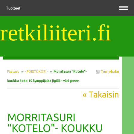
Tuotteet
retkiliiteri.fi
Päätaso
››
- POISTOKORI -
››
Morritasuri "Kotelo"-
Tuotehaku
koukku koko 10 kymppijalka jigillä - väri green
« Takaisin
MORRITASURI
"KOTELO"- KOUKKU